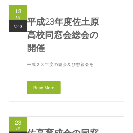
13
8月
平成23年度佐土原
0
高校同窓会総会の
開催
平成２３年度の総会及び懇親会を.
Read More
23
3月