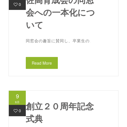
佐高育成会の同窓
0
会への一本化につ
いて
同窓会の趣旨に賛同し、卒業生の.
Read More
9
9月
創立２０周年記念
0
式典