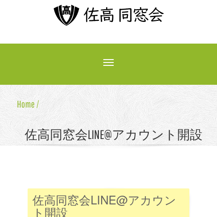
Toggle
navigation
Home /
佐高同窓会LINE@アカウント開設
佐高同窓会LINE@アカウン
ト開設