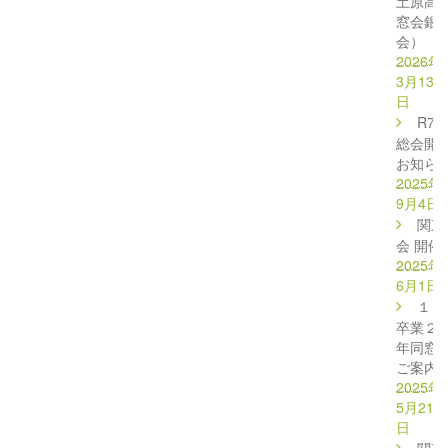
土原高校
窓会銀
会）
2026年
3月13
日
R7
総会開
お知ら
2025年
9月4日
関東
会 開催
2025年
6月1日
１６
卒業２
年同窓
ご案内
2025年
5月21
日