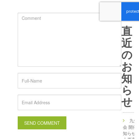
直
近
の
お
知
ら
せ
九州
会 開催
知らせ