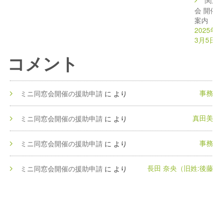
関東
会 開催
案内
2025年
3月5日
コメント
事務局
ミニ同窓会開催の援助申請
に
より
真田美和
ミニ同窓会開催の援助申請
に
より
事務局
ミニ同窓会開催の援助申請
に
より
長田 奈央（旧姓:後藤）
ミニ同窓会開催の援助申請
に
より